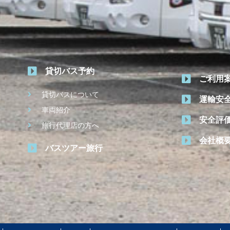
貸切バス予約
ご利用
貸切バスについて
運輸安
車両紹介
安全評
旅行代理店の方へ
会社概
バスツアー旅行