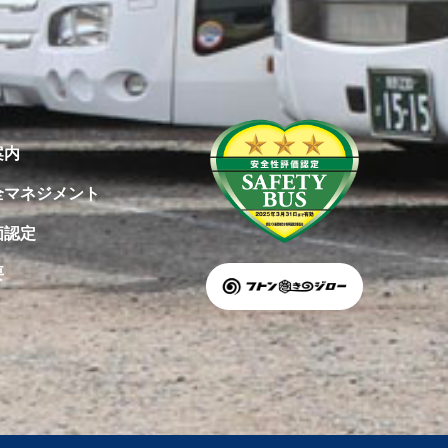
案内
全マネジメント
価認定
要