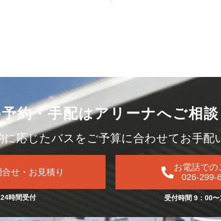
の予約・手配は
アリーナへご相談
的に応じたバスを
ご予算に合わせてお手配
お電話での
問合せ・お見積り
026-299-
24時間受付
受付時間 9：00〜