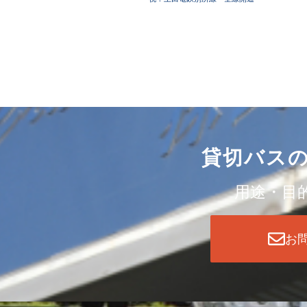
貸切バス
用途・目
お