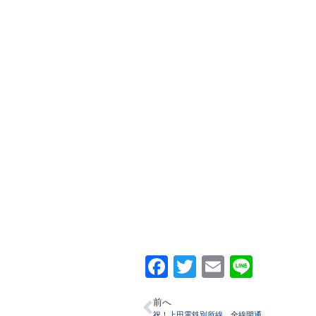
Facebook
Twitter
Email
Line
前へ
祝！上田電鉄別所線 全線開通