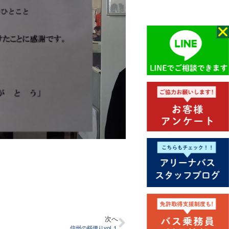
次へ
信州の桜便りvol.１