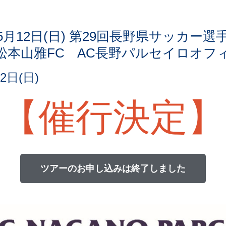
5月12日(日) 第29回長野県サッカー
 松本山雅FC AC長野パルセイロオ
2日(日)
【催行決定】
ツアーのお申し込みは
終了しました