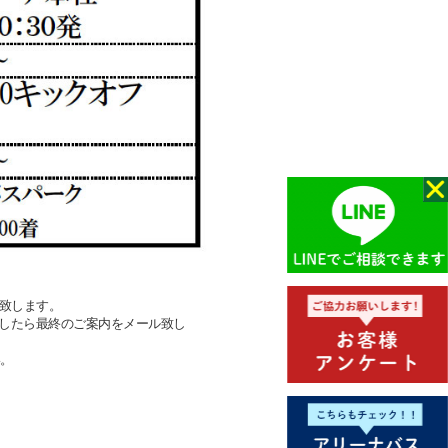
致します。
したら最終のご案内をメール致し
。