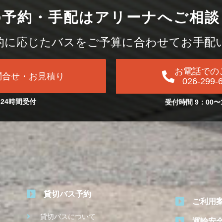
の予約・手配は
アリーナへご相談
的に応じたバスを
ご予算に合わせてお手配
お電話での
問合せ・お見積り
026-299-
24時間受付
受付時間 9：00〜
貸切バス予約
ご利用
貸切バスについて
運輸安