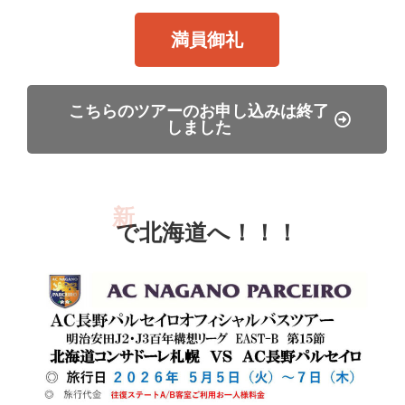
満員御礼
こちらのツアーのお申し込みは終了
しました
ェ
日
本
フ
新
海
リ
ー
で北海道へ！！！