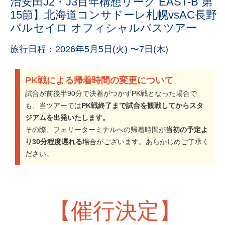
治安田J2・J3百年構想リーグ EAST-B 第
15節】北海道コンサドーレ札幌vsAC長野
パルセイロ オフィシャルバスツアー
旅行日程：2026年5月5日(火) 〜7日(木)
PK戦による帰着時間の変更について
試合が前後半90分で決着がつかずPK戦となった場合で
も、当ツアーでは
PK戦終了まで試合を観戦してからスタ
ジアムを出発いたします。
その際、フェリーターミナルへの帰着時間が
当初の予定よ
り30分程度遅れる
場合がございます。あらかじめご了承く
ださい。
【催行決定】