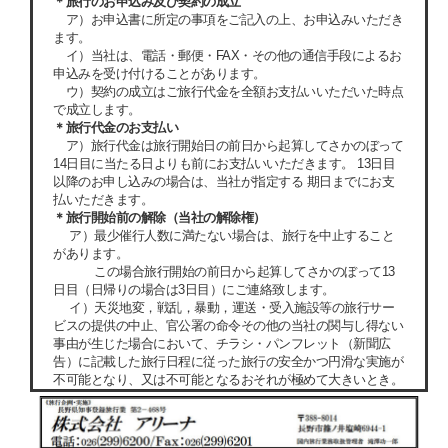
＊旅行のお申込み及び契約の成立
ア）お申込書に所定の事項をご記入の上、お申込みいただき
ます。
イ）当社は、電話・郵便・FAX・その他の通信手段によるお
申込みを受け付けることがあります。
ウ）契約の成立はご旅行代金を全額お支払いいただいた時点
で成立します。
＊旅行代金のお支払い
ア）旅行代金は旅行開始日の前日から起算してさかのぼって
14日目に当たる日よりも前にお支払いいただきます。 13日目
以降のお申し込みの場合は、当社が指定する 期日までにお支
払いただきます。
＊旅行開始前の解除（当社の解除権）
ア）最少催行人数に満たない場合は、旅行を中止すること
があります。
この場合旅行開始の前日から起算してさかのぼって13
日目（日帰りの場合は3日目）にご連絡致します。
イ）天災地変，戦乱，暴動，運送・受入施設等の旅行サー
ビスの提供の中止、官公署の命令その他の当社の関与し得ない
事由が生じた場合において、チラシ・パンフレット（新聞広
告）に記載した旅行日程に従った旅行の安全かつ円滑な実施が
不可能となり、又は不可能となるおそれが極めて大きいとき。