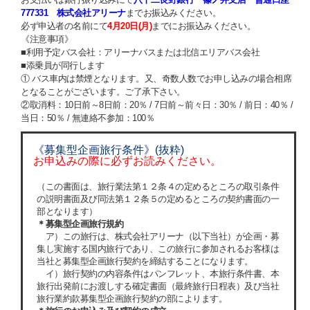
777331 株式会社アリーナ
までお振込みください。
必ず申込者の名前にて
4月20日(月)
までにお振込みください。
《注意事項》
■利用予定バス会社：アリーナバスまたは北信エリアバス会社
■添乗員が同行します
① バス車内は禁煙となります。又、奇数人数でお申し込みの場合相席
となることがございます。ご了承下さい。
②取消料：10日前～8日前：20％ / 7日前～前々日：30％ / 前日：40％ /
当日：50％ / 無連絡不参加：100
％
《募集型企画旅行条件》(抜粋)
お申込みの際に必ずお読みください。
（この書面は、旅行業法第１２条４の定めるところの取引条件
の説明書面及び同法第１２条５の定めるところの契約書面の一
部となります）
＊募集型企画旅行規約
ア）この旅行は、株式会社アリーナ（以下当社）が企画・募
集し実施する国内旅行であり、この旅行に参加されるお客様は
当社と募集型企画旅行契約を締結することになります。
イ）旅行契約の内容条件はパンフレット、本旅行条件書、本
旅行出発前にお渡しする確定書面（最終旅行日程表）及び当社
旅行業約款募集型企画旅行契約の部によります。