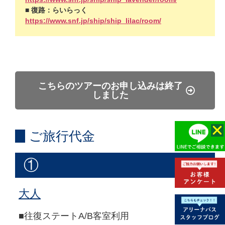
■ 復路：らいらっく
https://www.snf.jp/ship/ship_lilac/room/
こちらのツアーのお申し込みは終了
しました
ご旅行代金
①
大人
■往復ステートA/B客室利用