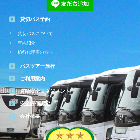
貸切バス予約
貸切バスについて
車両紹介
旅行代理店の方へ
バスツアー旅行
ご利用案内
運輸安全マネジメント
安全評価認定
会社概要