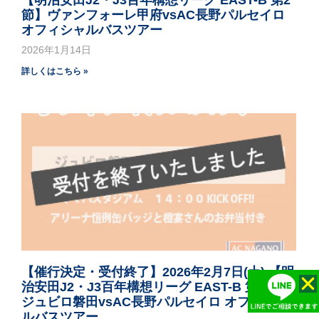
【明治安田J2・J3百年構想リーグ EAST-B 第2
節】ヴァンフォーレ甲府vsAC長野パルセイロ
オフィシャルバスツアー
2026年1月14日
詳しくはこちら »
【催行決定・受付終了】2026年2月7日(土) 【明
治安田J2・J3百年構想リーグ EAST-B 第1節】
ジュビロ磐田vsAC長野パルセイロ オフィシャ
ルバスツアー